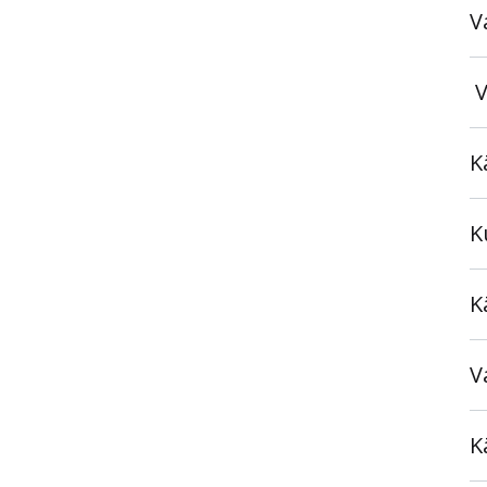
V
V
K
K
K
V
K