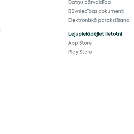
Datņu pārvaldība
Būvniecības dokumenti
Elektroniskā parakstīšana
s
Lejupielādējiet lietotni
App Store
Play Store
Abonē mūsu ikmēneša jau