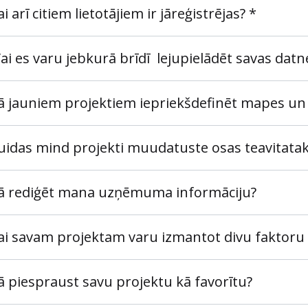
ai arī citiem lietotājiem ir jāreģistrējas? *
ai es varu jebkurā brīdī lejupielādēt savas datn
ā jauniem projektiem iepriekšdefinēt mapes un 
uidas mind projekti muudatuste osas teavitatak
ā rediģēt mana uzņēmuma informāciju?
ai savam projektam varu izmantot divu faktoru a
ā piespraust savu projektu kā favorītu?