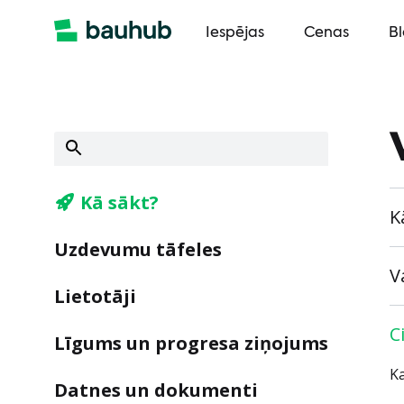
Iespējas
Cenas
B
Kā sākt?
K
Uzdevumu tāfeles
V
Lietotāji
C
Līgums un progresa ziņojums
Ka
Datnes un dokumenti