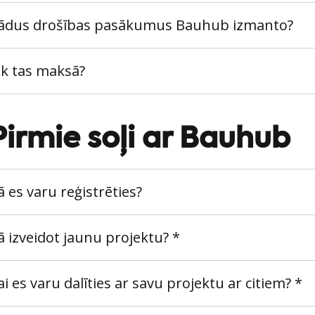
ādus drošības pasākumus Bauhub izmanto?
ik tas maksā?
Pirmie soļi ar Bauhub
ā es varu reģistrēties?
ā izveidot jaunu projektu? *
ai es varu dalīties ar savu projektu ar citiem? *