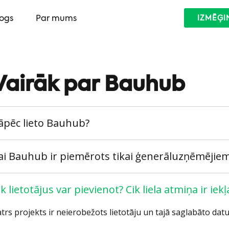
logs
Par mums
IZMĒĢI
Vairāk par Bauhub
āpēc lieto Bauhub?
ai Bauhub ir piemērots tikai ģenerāluzņēmējie
ik lietotājus var pievienot? Cik liela atmiņa ir iek
trs projekts ir neierobežots lietotāju un tajā saglabāto datu