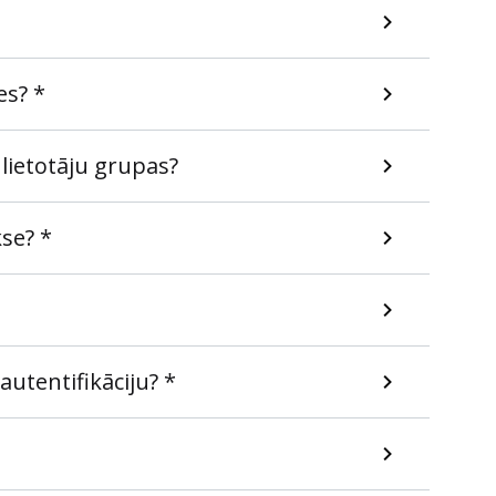
es? *
lietotāju grupas?
se? *
utentifikāciju? *