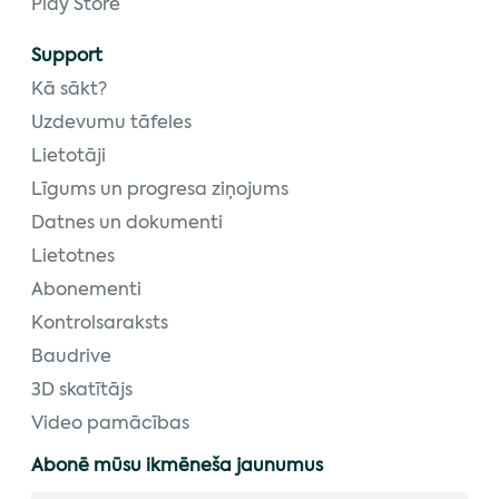
Play Store
Support
Kā sākt?
Uzdevumu tāfeles
Lietotāji
Līgums un progresa ziņojums
Datnes un dokumenti
Lietotnes
Abonementi
Kontrolsaraksts
Baudrive
3D skatītājs
Video pamācības
Abonē mūsu ikmēneša jaunumus