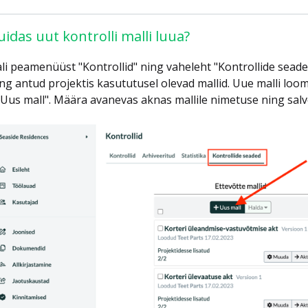
uidas uut kontrolli malli luua?
li peamenüüst "Kontrollid" ning vaheleht "Kontrollide seaded
ng antud projektis kasututusel olevad mallid. Uue malli loo
Uus mall". Määra avanevas aknas mallile nimetuse ning salv