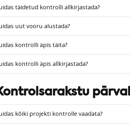
uidas täidetud kontrolli allkirjastada?
uidas uut vooru alustada?
uidas kontrolli äpis täita?
uidas kontrolli äpis allkirjastada?
Kontrolsarakstu pārva
uidas kõiki projekti kontrolle vaadata?