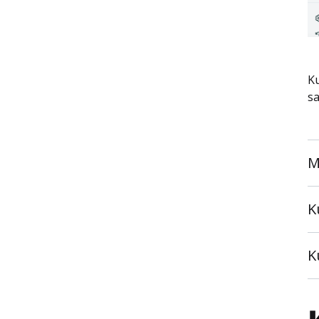
Ku
sa
M
K
K