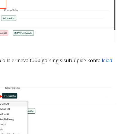
ab olla erineva tüübiga ning sisutüüpide kohta
leiad