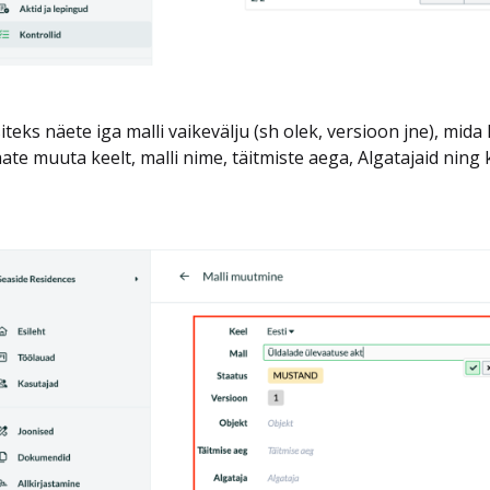
iteks näete iga malli vaikevälju (sh olek, versioon jne), mi
ate muuta keelt, malli nime, täitmiste aega, Algatajaid ning 