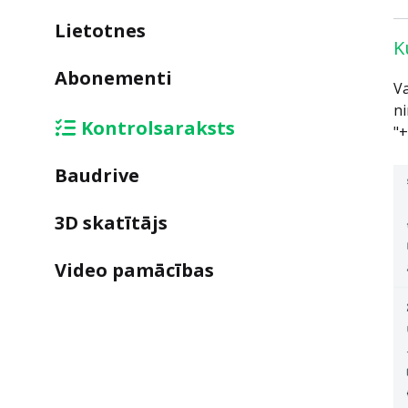
Lietotnes
K
Abonementi
Va
ni
Kontrolsaraksts
"+
Baudrive
3D skatītājs
Video pamācības