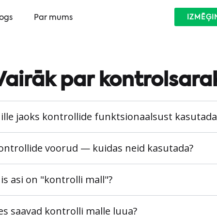
logs
Par mums
IZMĒĢI
Vairāk par kontrolsara
ille jaoks kontrollide funktsionaalsust kasutada
ontrollide voorud — kuidas neid kasutada?
is asi on "kontrolli mall"?
es saavad kontrolli malle luua?