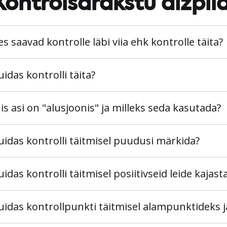
Kontrolsarakstu aizpil
es saavad kontrolle läbi viia ehk kontrolle täita?
uidas kontrolli täita?
is asi on "alusjoonis" ja milleks seda kasutada?
uidas kontrolli täitmisel puudusi märkida?
uidas kontrolli täitmisel posiitivseid leide kajast
uidas kontrollpunkti täitmisel alampunktideks 