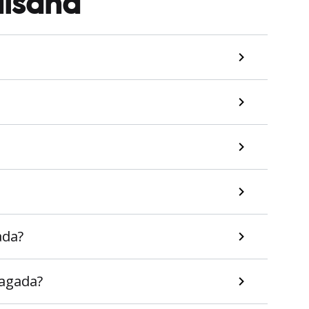
dīšana
ada?
jagada?