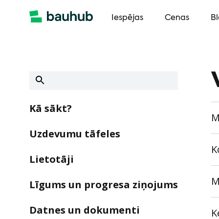
Iespējas
Cenas
B
Kā sākt?
M
Uzdevumu tāfeles
K
Lietotāji
M
Līgums un progresa ziņojums
Datnes un dokumenti
K