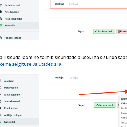
lli sisude loomine toimib sisuridade alusel. Iga sisurida sa
kema selgituse vajutades siia.