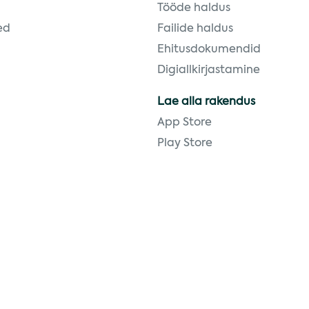
Tööde haldus
ed
Failide haldus
Ehitusdokumendid
Digiallkirjastamine
Lae alla rakendus
App Store
Play Store
Liitu meie igakuise uudiskir