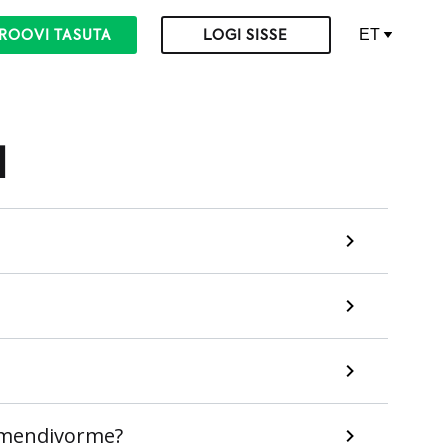
ET
ROOVI TASUTA
LOGI SISSE
d
kumendivorme?