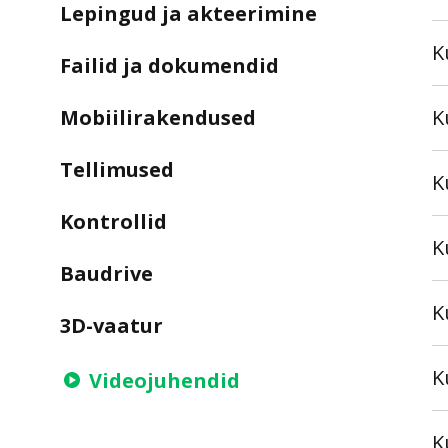
Lepingud ja akteerimine
K
Failid ja dokumendid
Mobiilirakendused
K
Tellimused
K
Kontrollid
K
Baudrive
K
3D-vaatur
K
Videojuhendid
K