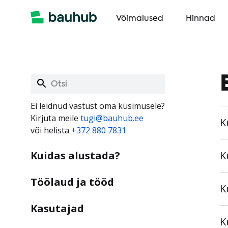
Võimalused
Hinnad
Ei leidnud vastust oma küsimusele?
Kirjuta meile
tugi@bauhub.ee
K
või helista
+372 880 7831
Kuidas alustada?
K
Töölaud ja tööd
K
Kasutajad
K