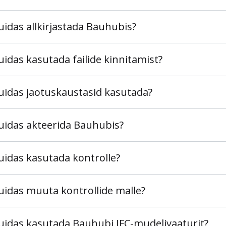
uidas allkirjastada Bauhubis?
uidas kasutada failide kinnitamist?
uidas jaotuskaustasid kasutada?
uidas akteerida Bauhubis?
uidas kasutada kontrolle?
uidas muuta kontrollide malle?
uidas kasutada Bauhubi IFC-mudelivaaturit?