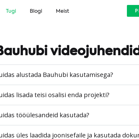
Tugi
Blogi
Meist
P
Bauhubi videojuhendi
uidas alustada Bauhubi kasutamisega?
uidas lisada teisi osalisi enda projekti?
uidas tööülesandeid kasutada?
uidas üles laadida joonisefaile ja kasutada do