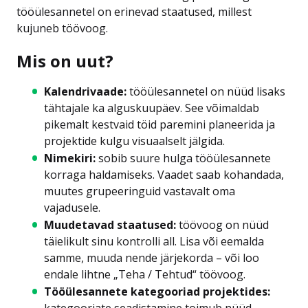
tööülesannetel on erinevad staatused, millest
kujuneb töövoog.
Mis on uut?
Kalendrivaade:
tööülesannetel on nüüd lisaks
tähtajale ka alguskuupäev. See võimaldab
pikemalt kestvaid töid paremini planeerida ja
projektide kulgu visuaalselt jälgida.
Nimekiri:
sobib suure hulga tööülesannete
korraga haldamiseks. Vaadet saab kohandada,
muutes grupeeringuid vastavalt oma
vajadusele.
Muudetavad staatused:
töövoog on nüüd
täielikult sinu kontrolli all. Lisa või eemalda
samme, muuda nende järjekorda – või loo
endale lihtne „Teha / Tehtud“ töövoog.
Tööülesannete kategooriad projektides:
kategooriate seadistamine toimub nüüd