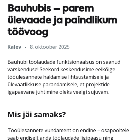
Bauhubis – parem
ülevaade ja paindlikum
töövoog
Kalev
8. oktoober 2025
Bauhubi töölaudade funktsionaalsus on saanud
värskenduse! Seekord keskendusime eelkõige
tööülesannete haldamise lihtsustamisele ja
ülevaatlikkuse parandamisele, et projektide
igapäevane juhtimine oleks veelgi sujuvam.
Mis jäi samaks?
Tööülesannete vundament on endine – osapooltele
saab endiselt anda töölaudade ligipääsu ning