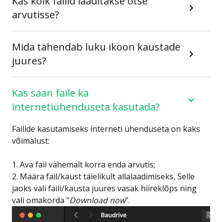
Kas kõik failid laaditakse otse
arvutisse?
Mida tähendab luku ikoon kaustade
juures?
Kas saan faile ka
internetiühenduseta kasutada?
Failide kasutamiseks interneti ühenduseta on kaks
võimalust:
1. Ava fail vähemalt korra enda arvutis;
2. Määra fail/kaust täielikult allalaadimiseks, Selle
jaoks vali faili/kausta juures vasak hiireklõps ning
vali omakorda "
Download now
".