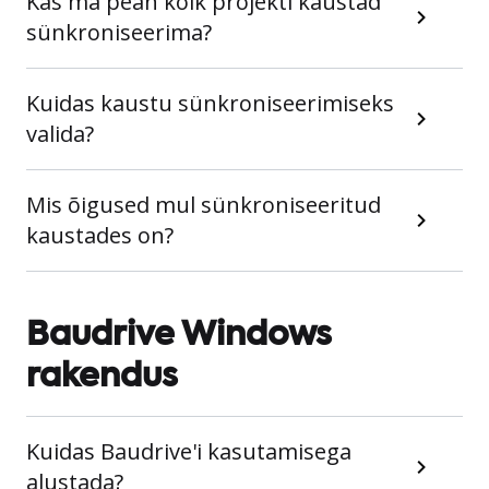
Kas ma pean kõik projekti kaustad
sünkroniseerima?
Kuidas kaustu sünkroniseerimiseks
valida?
Mis õigused mul sünkroniseeritud
kaustades on?
Baudrive Windows
rakendus
Kuidas Baudrive'i kasutamisega
alustada?