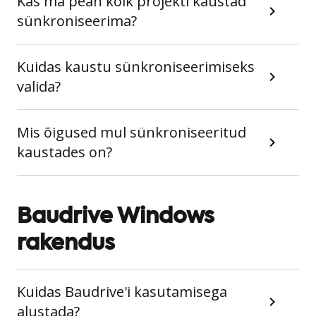
Kas ma pean kõik projekti kaustad
sünkroniseerima?
Kuidas kaustu sünkroniseerimiseks
valida?
Mis õigused mul sünkroniseeritud
kaustades on?
Baudrive Windows
rakendus
Kuidas Baudrive'i kasutamisega
alustada?