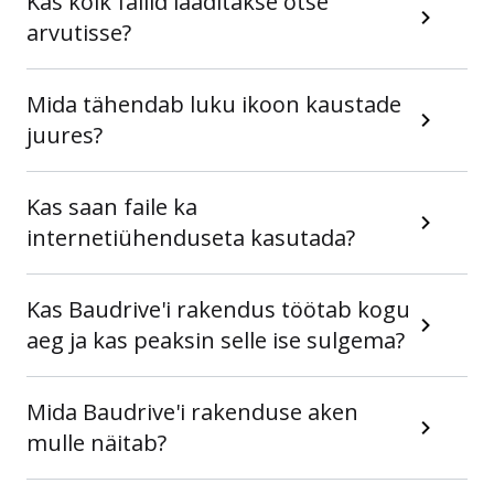
Kas kõik failid laaditakse otse
arvutisse?
Mida tähendab luku ikoon kaustade
juures?
Kas saan faile ka
internetiühenduseta kasutada?
Kas Baudrive'i rakendus töötab kogu
aeg ja kas peaksin selle ise sulgema?
Mida Baudrive'i rakenduse aken
mulle näitab?