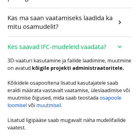
Kas ma saan vaatamiseks laadida ka
mitu osamudelit?
Kes saavad IFC-mudeleid vaadata?
3D-vaaturi kasutamine ja failide laadimine, muutmine
on avatud
kõigile
projekti administraatoritele.
Kõikidele osapooltena lisatud kasutajatele saab
eraldi määrata vastavalt vaatamise, üleslaadimise või
muutmise õigused, mida saab teostada
osapoole
loomisel
või
muutmisel
.
Lisatud ligipääse saab mugavalt näha mudelifailide
vaatest.