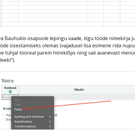
a Bauhubis osapoole lepingu vaade, liigu tööde nimekirja ju
öde sisestamiseks olemas (vajadusel lisa esimene rida nupus
e tühjal tööreal parem hiireklõps ning vali avanevast menüüs
leebi").