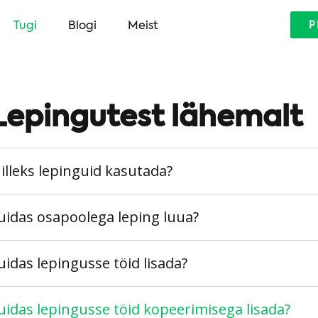
Tugi
Blogi
Meist
P
Lepingutest lähemalt
illeks lepinguid kasutada?
uidas osapoolega leping luua?
uidas lepingusse töid lisada?
uidas lepingusse töid kopeerimisega lisada?