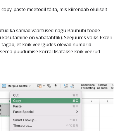
 copy-paste meetodil täita, mis kiirendab oluliselt
astatud ka samad väärtused nagu Bauhubi tööde
i kasutamine on vabatahtlik). Seejuures võiks Exceli-
e tagab, et kõik veergudes olevad numbrid
serea puudumise korral lisatakse kõik veerud