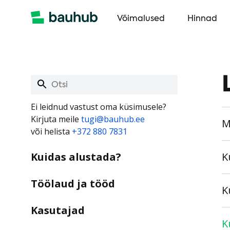
Võimalused
Hinnad
Ei leidnud vastust oma küsimusele?
Kirjuta meile
tugi@bauhub.ee
M
või helista
+372 880 7831
Kuidas alustada?
K
Töölaud ja tööd
K
Kasutajad
K