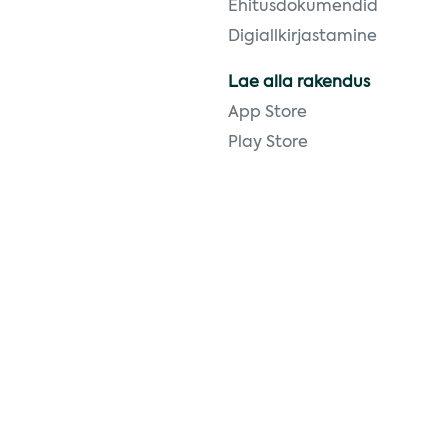
Ehitusdokumendid
Digiallkirjastamine
Lae alla rakendus
App Store
Play Store
Liitu meie igakuise uudiskir