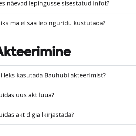
es näevad lepingusse sisestatud infot?
iks ma ei saa lepinguridu kustutada?
Akteerimine
illeks kasutada Bauhubi akteerimist?
uidas uus akt luua?
uidas akt digiallkirjastada?