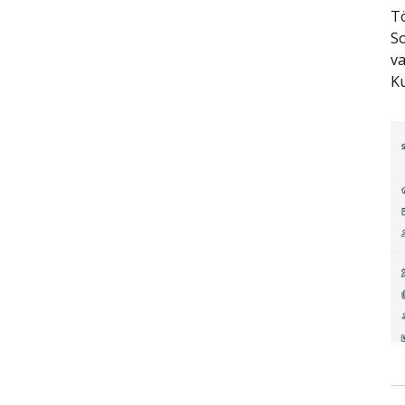
Tö
So
va
Ku