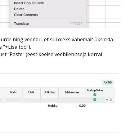
urde ning veendu, et sul oleks vähemalt üks rida
 "+Lisa töö").
t "Paste" (eestikeelse veebilehitseja korral