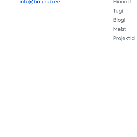
info@bauhub.ee
Hinnad
Tugi
Blogi
Meist
Projektid
Bauhub OÜ © 2024
Kasutustingimused