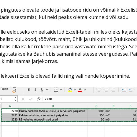
pingutes olevate tööde ja lisatööde ridu on võimalik Excelist
dade sisestamist, kui neid peaks olema kümneid või sadu.
lle eelduseks on eeltäidetud Exceli-tabel, milles oleks kaj
belist: kulukood, töövõtt, maht, ühik ja ühikuhind (kulukood
belis olla ka korrektne päiserida vastavate nimetustega. Se
igutatakse ka Bauhubis samanimelistesse veergudesse. Päi
ikimisi samas järjekorras.
lekteeri Excelis olevad failid ning vali nende kopeerimine.