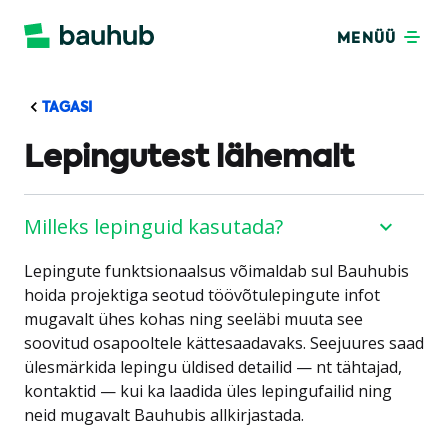
MENÜÜ
TAGASI
Lepingutest lähemalt
Milleks lepinguid kasutada?
Lepingute funktsionaalsus võimaldab sul Bauhubis
hoida projektiga seotud töövõtulepingute infot
mugavalt ühes kohas ning seeläbi muuta see
soovitud osapooltele kättesaadavaks. Seejuures saad
ülesmärkida lepingu üldised detailid — nt tähtajad,
kontaktid — kui ka laadida üles lepingufailid ning
neid mugavalt Bauhubis allkirjastada.