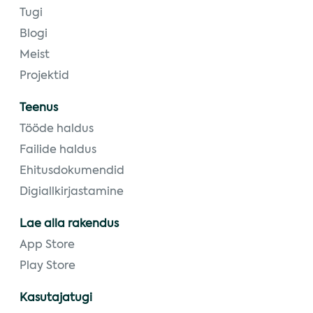
Tugi
Blogi
Meist
Projektid
Teenus
Tööde haldus
Failide haldus
Ehitusdokumendid
Digiallkirjastamine
Lae alla rakendus
App Store
Play Store
Kasutajatugi