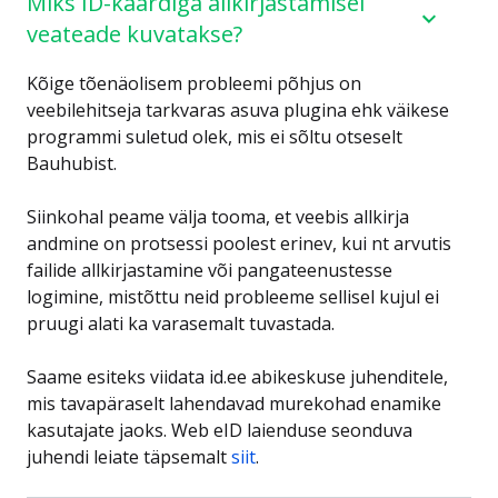
Miks ID-kaardiga allkirjastamisel
veateade kuvatakse?
Kõige tõenäolisem probleemi põhjus on
veebilehitseja tarkvaras asuva plugina ehk väikese
programmi suletud olek, mis ei sõltu otseselt
Bauhubist.
Siinkohal peame välja tooma, et veebis allkirja
andmine on protsessi poolest erinev, kui nt arvutis
failide allkirjastamine või pangateenustesse
logimine, mistõttu neid probleeme sellisel kujul ei
pruugi alati ka varasemalt tuvastada.
Saame esiteks viidata id.ee abikeskuse juhenditele,
mis tavapäraselt lahendavad murekohad enamike
kasutajate jaoks. Web eID laienduse seonduva
juhendi leiate täpsemalt
siit
.