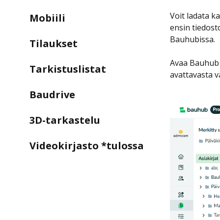
Voit ladata k
Mobiili
ensin tiedost
Bauhubissa.
Tilaukset
Avaa Bauhub j
Tarkistuslistat
avattavasta v
Baudrive
3D-tarkastelu
Videokirjasto *tulossa