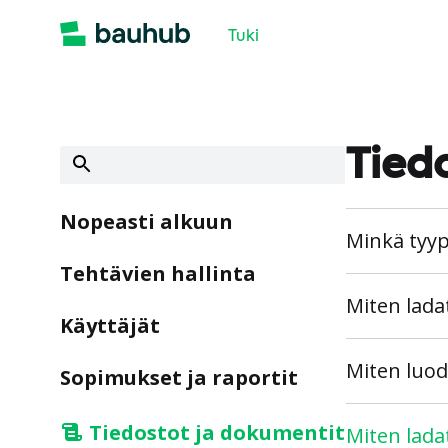
Tuki
Tiedo
Nopeasti alkuun
Minkä tyyp
Tehtävien hallinta
Miten lada
Käyttäjät
Miten luod
Sopimukset ja raportit
Tiedostot ja dokumentit
Miten ladat