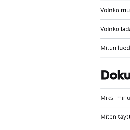
Voinko muu
Voinko lad
Miten luoda
Doku
Miksi minu
Miten täy