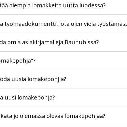
tää aiempia lomakkeita uutta luodessa?
ta työmaadokumentti, jota olen vielä työstämäs
da omia asiakirjamalleja Bauhubissa?
lomakepohja"?
uoda uusia lomakepohjia?
a uusi lomakepohja?
kata jo olemassa olevaa lomakepohjaa?