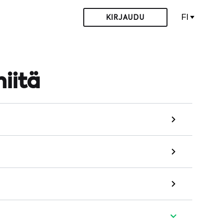
FI
KIRJAUDU
niitä