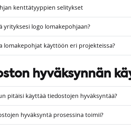
an kenttätyyppien selitykset
tä yrityksesi logo lomakepohjaan?
a lomakepohjat käyttöön eri projekteissa?
oston hyväksynnän kä
n pitäisi käyttää tiedostojen hyväksyntää?
ostojen hyväksyntä prosessina toimii?