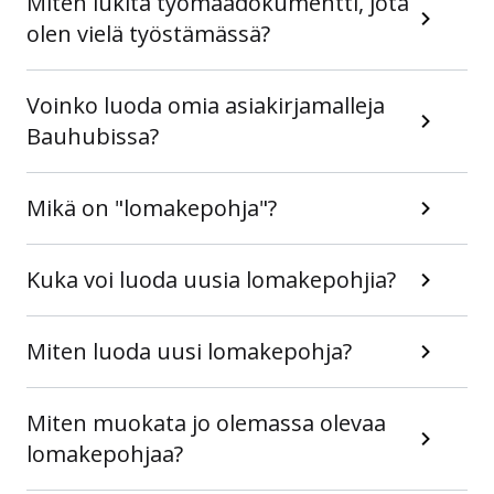
Miten lukita työmaadokumentti, jota
olen vielä työstämässä?
Voinko luoda omia asiakirjamalleja
Bauhubissa?
Mikä on "lomakepohja"?
Kuka voi luoda uusia lomakepohjia?
Miten luoda uusi lomakepohja?
Miten muokata jo olemassa olevaa
lomakepohjaa?