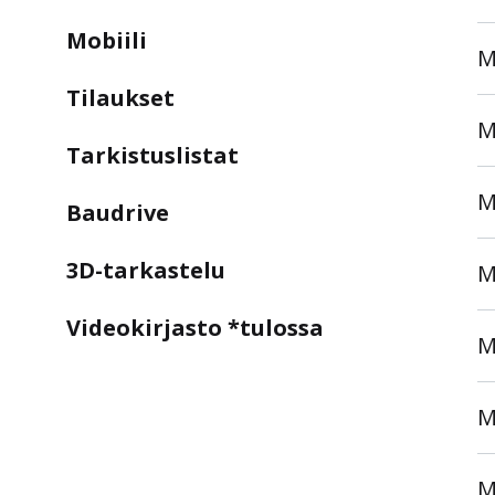
Mobiili
M
Tilaukset
M
Tarkistuslistat
M
Baudrive
3D-tarkastelu
M
Videokirjasto *tulossa
M
M
M