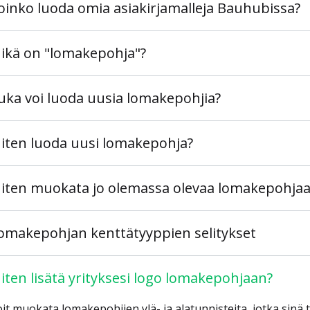
oinko luoda omia asiakirjamalleja Bauhubissa?
ikä on "lomakepohja"?
uka voi luoda uusia lomakepohjia?
iten luoda uusi lomakepohja?
iten muokata jo olemassa olevaa lomakepohjaa
omakepohjan kenttätyyppien selitykset
iten lisätä yrityksesi logo lomakepohjaan?
it muokata lomakepohjien ylä- ja alatunnisteita, jotka sinä ta