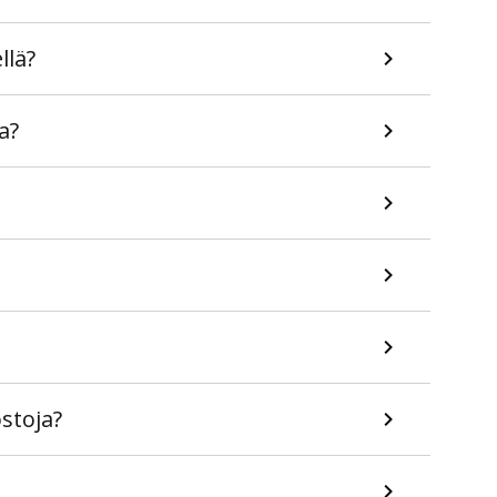
llä?
a?
stoja?