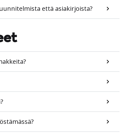
uunnitelmista että asiakirjoista?
eet
makkeita?
?
työstämässä?