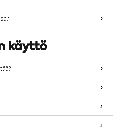
ssa?
n käyttö
tää?