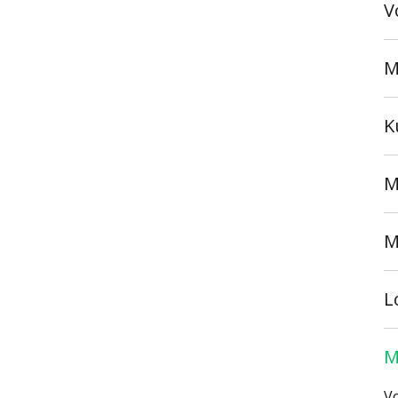
V
M
K
M
M
L
M
Vo