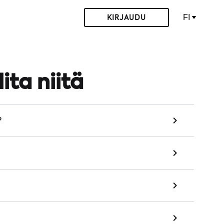
FI
KIRJAUDU
ita niitä
?